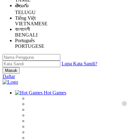
తెలుగు
TELUGU
Tiếng Việt
VIETNAMESE
বাংলাদেশী
BENGALI
Português
PORTUGESE
Lupa Kata Sandi?
Daftar
Hot Games