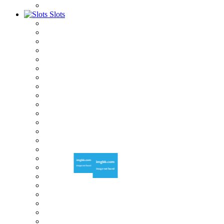
Slots
❅