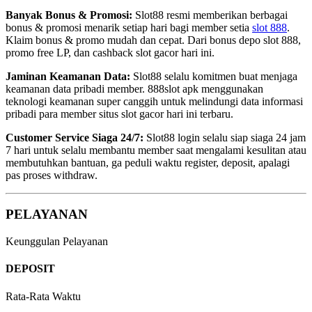
Banyak Bonus & Promosi:
Slot88 resmi memberikan berbagai
bonus & promosi menarik setiap hari bagi member setia
slot 888
.
Klaim bonus & promo mudah dan cepat. Dari bonus depo slot 888,
promo free LP, dan cashback slot gacor hari ini.
Jaminan Keamanan Data:
Slot88 selalu komitmen buat menjaga
keamanan data pribadi member. 888slot apk menggunakan
teknologi keamanan super canggih untuk melindungi data informasi
pribadi para member situs slot gacor hari ini terbaru.
Customer Service Siaga 24/7:
Slot88 login selalu siap siaga 24 jam
7 hari untuk selalu membantu member saat mengalami kesulitan atau
membutuhkan bantuan, ga peduli waktu register, deposit, apalagi
pas proses withdraw.
PELAYANAN
Keunggulan Pelayanan
DEPOSIT
Rata-Rata Waktu