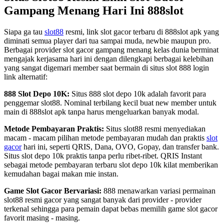
Gampang Menang Hari Ini 888slot
Siapa ga tau
slot88
resmi, link slot gacor terbaru di 888slot apk yang
diminati semua player dari tua sampai muda, newbie maupun pro.
Berbagai provider slot gacor gampang menang kelas dunia berminat
mengajak kerjasama hari ini dengan dilengkapi berbagai kelebihan
yang sangat digemari member saat bermain di situs slot 888 login
link alternatif:
888 Slot Depo 10K:
Situs 888 slot depo 10k adalah favorit para
penggemar slot88. Nominal terbilang kecil buat new member untuk
main di 888slot apk tanpa harus mengeluarkan banyak modal.
Metode Pembayaran Praktis:
Situs slot88 resmi menyediakan
macam - macam pilihan metode pembayaran mudah dan praktis
slot
gacor
hari ini, seperti QRIS, Dana, OVO, Gopay, dan transfer bank.
Situs slot depo 10k praktis tanpa perlu ribet-ribet. QRIS Instant
sebagai metode pembayaran terbaru slot depo 10k kilat memberikan
kemudahan bagai makan mie instan.
Game Slot Gacor Bervariasi:
888 menawarkan variasi permainan
slot88 resmi gacor yang sangat banyak dari provider - provider
terkenal sehingga para pemain dapat bebas memilih game slot gacor
favorit masing - masing.