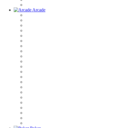
Arcade
❅