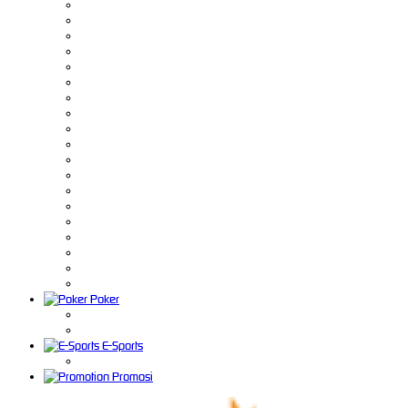
Poker
E-Sports
Promosi