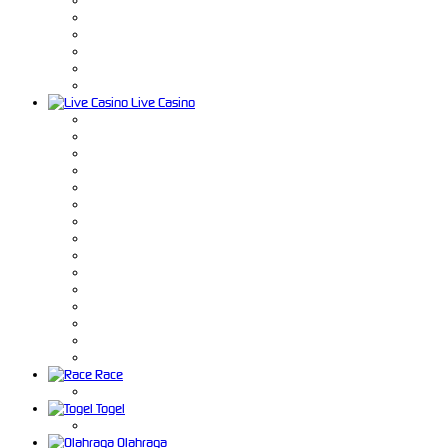
Live Casino
Race
Togel
Olahraga